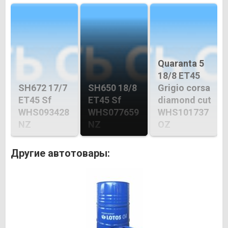
Quaranta 5
18/8 ET45
SH672 17/7
SH650 18/8
Grigio corsa
ET45 Sf
ET45 Sf
diamond cut
WHS093428
WHS077659
WHS101737
NZ
NZ
OZ
Другие автотовары: