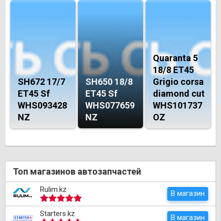
Quaranta 5
18/8 ET45
SH672 17/7
SH650 18/8
Grigio corsa
ET45 Sf
ET45 Sf
diamond cut
WHS093428
WHS077659
WHS101737
NZ
NZ
OZ
Топ магазинов автозапчастей
Rulim.kz
В магазин
Starters.kz
В магазин