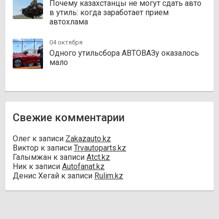
Почему казахстанцы не могут сдать авто
в утиль: когда заработает прием
автохлама
04 октября
Одного утильсбора АВТОВАЗу оказалось
мало
Свежие комментарии
Олег
к записи
Zakazauto.kz
Виктор
к записи
Trvautoparts.kz
Галымжан
к записи
Atct.kz
Ник
к записи
Autofanat.kz
Денис Хегай
к записи
Rulim.kz