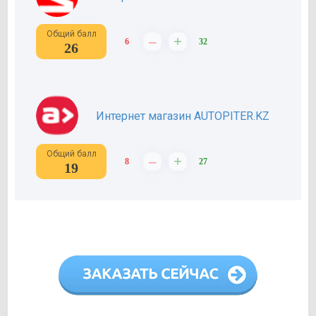
Общий балл
–
+
6
32
26
Интернет магазин AUTOPITER.KZ
Общий балл
–
+
8
27
19