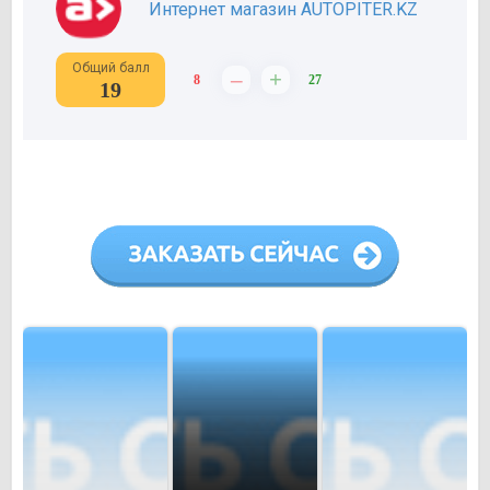
Интернет магазин AUTOPITER.KZ
Общий балл
–
+
8
27
19