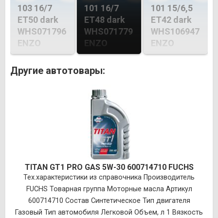
103 16/7
101 16/7
101 15/6,5
ET50 dark
ET48 dark
ET42 dark
WHS071796
WHS071779
WHS106947
ENZO
ENZO
ENZO
Другие автотовары:
TITAN GT1 PRO GAS 5W-30 600714710 FUCHS
Тех.характеристики из справочника Производитель
FUCHS Товарная группа Моторные масла Артикул
600714710 Состав Синтетическое Тип двигателя
Газовый Тип автомобиля Легковой Объем, л 1 Вязкость