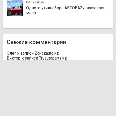
04 октября
Одного утильсбора АВТОВАЗу оказалось
мало
Свежие комментарии
Олег
к записи
Zakazauto.kz
Виктор
к записи
Trvautoparts.kz
Галымжан
к записи
Atct.kz
Ник
к записи
Autofanat.kz
Денис Хегай
к записи
Rulim.kz