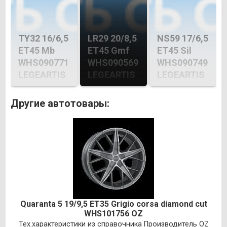
TY32 16/6,5
LR29 20/8,5
NS59 17/6,5
ET45 Mb
ET45 Gmf
ET45 Sil
WHS090771
WHS090569
WHS090749
LEGEARTIS
LEGEARTIS
LEGEARTIS
Другие автотовары:
Quaranta 5 19/9,5 ET35 Grigio corsa diamond cut
WHS101756 OZ
Тех.характеристики из справочника Производитель OZ