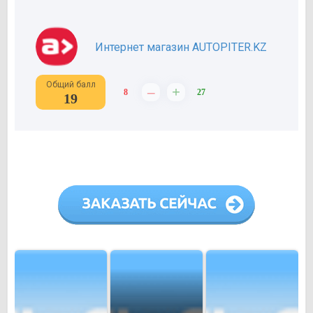
Интернет магазин AUTOPITER.KZ
Общий балл
–
+
8
27
19