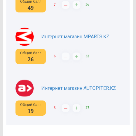
Общий балл
–
+
7
56
49
Интернет магазин MPARTS.KZ
Общий балл
–
+
6
32
26
Интернет магазин AUTOPITER.KZ
Общий балл
–
+
8
27
19