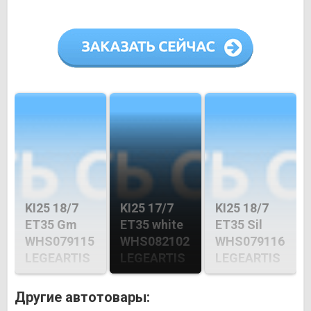
KI25 18/7
KI25 17/7
KI25 18/7
ET35 Gm
ET35 white
ET35 Sil
WHS079115
WHS082102
WHS079116
LEGEARTIS
LEGEARTIS
LEGEARTIS
Другие автотовары: