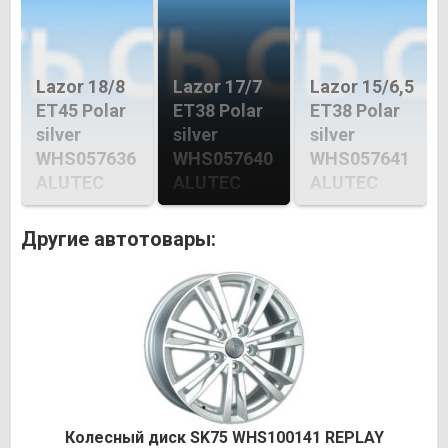
Lazor 18/8
Lazor 17/7
Lazor 15/6,5
ET45 Polar
ET38 Polar
ET38 Polar
silver
silver
silver
WHS057636
WHS057640
WHS057641
ALUTEC
ALUTEC
ALUTEC
Другие автотовары:
Колесный диск SK75 WHS100141 REPLAY