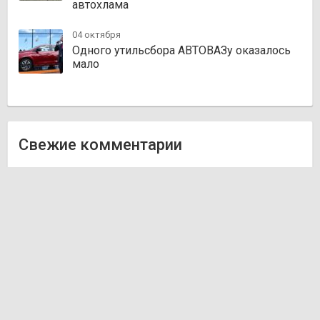
автохлама
04 октября
Одного утильсбора АВТОВАЗу оказалось
мало
Свежие комментарии
Олег
к записи
Zakazauto.kz
Виктор
к записи
Trvautoparts.kz
Галымжан
к записи
Atct.kz
Ник
к записи
Autofanat.kz
Денис Хегай
к записи
Rulim.kz