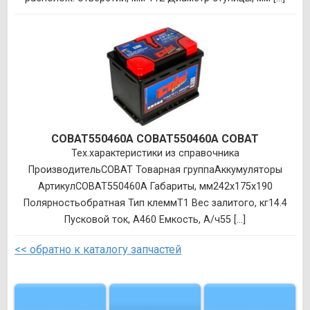
COBAT550460A COBAT550460A COBAT
Тех.характеристики из справочника
ПроизводительCOBAT Товарная группаАккумуляторы
АртикулCOBAT550460A Габариты, мм242x175x190
Полярностьобратная Тип клеммT1 Вес залитого, кг14.4
Пусковой ток, А460 Емкость, А/ч55 [...]
<< обратно к каталогу запчастей