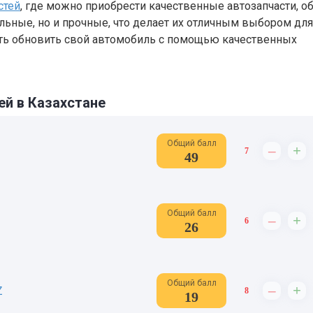
стей
, где можно приобрести качественные автозапчасти, о
ильные, но и прочные, что делает их отличным выбором для
ть обновить свой автомобиль с помощью качественных
ей в Казахстане
Общий балл
–
+
7
49
Общий балл
–
+
6
26
Общий балл
–
+
Z
8
19