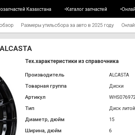
тозапчастей Казахстана
•Каталог запчастей
•Онла
обзор
Размеры утильсбора за авто в 2025 году
Онлай
 ALCASTA
Тех.характеристики из справочника
Производитель
ALCASTA
Товарная группа
Диски
Артикул
WHS07697
Тип
Диск литой
Диаметр, дюйм
15
Ширина, дюйм
6