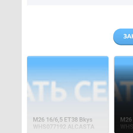
M26 16/6,5 ET38 Bkys
M26 
WHS077192 ALCASTA
WHS