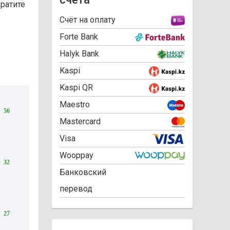
братите
Cчёт на оплату
Forte Bank
Halyk Bank
Kaspi
Kaspi QR
Maestro
56
Mastercard
Visa
Wooppay
32
Банковский
перевод
27