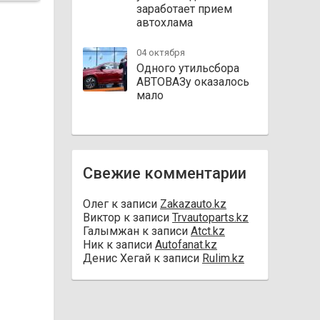
заработает прием
автохлама
04 октября
Одного утильсбора
АВТОВАЗу оказалось
мало
Свежие комментарии
Олег
к записи
Zakazauto.kz
Виктор
к записи
Trvautoparts.kz
Галымжан
к записи
Atct.kz
Ник
к записи
Autofanat.kz
Денис Хегай
к записи
Rulim.kz