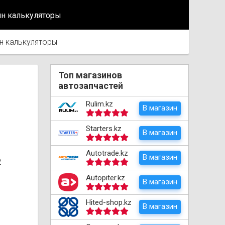
йн калькуляторы
н калькуляторы
Топ магазинов
автозапчастей
Rulim.kz
В магазин
Starters.kz
В магазин
Autotrade.kz
В магазин
2
Autopiter.kz
В магазин
Hited-shop.kz
В магазин