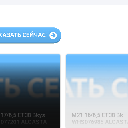
17/6,5 ET38 Bkys
M21 16/6,5 ET38 Bk
077201 ALCASTA
WHS076985 ALCAST