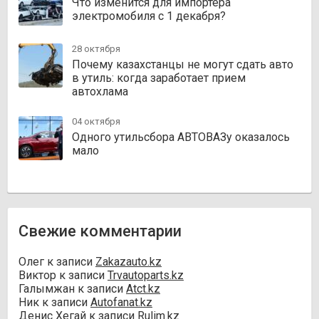
Что изменится для импортёра
электромобиля с 1 декабря?
28 октября
Почему казахстанцы не могут сдать авто
в утиль: когда заработает прием
автохлама
04 октября
Одного утильсбора АВТОВАЗу оказалось
мало
Свежие комментарии
Олег
к записи
Zakazauto.kz
Виктор
к записи
Trvautoparts.kz
Галымжан
к записи
Atct.kz
Ник
к записи
Autofanat.kz
Денис Хегай
к записи
Rulim.kz