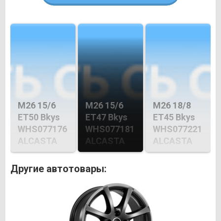
M26 15/6
M26 15/6
M26 18/8
ET50 Bkys
ET47 Bkys
ET45 Bkys
WHS077176
WHS077181
WHS077221
ALCASTA
ALCASTA
ALCASTA
Другие автотовары: