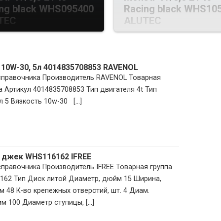
ng black WHS095400
Racing black WHS10
TEC
ALUTEC
 10W-30, 5л 4014835708853 RAVENOL
 справочника Производитель RAVENOL Товарная
 Артикул 4014835708853 Тип двигателя 4t Тип
 5 Вязкость 10w-30 [...]
к джек WHS116162 IFREE
 справочника Производитель IFREE Товарная группа
162 Тип Диск литой Диаметр, дюйм 15 Ширина,
м 48 К-во крепежных отверстий, шт. 4 Диам.
м 100 Диаметр ступицы, [...]