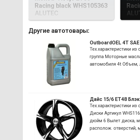
Racing black WHS105363
Raci
ALUTEC
ALU
Другие автотовары:
OutboardOEL 4T SAE
Тех.характеристики из
группа Моторные масла
автомобиля 4t Объем, л
Дайс 15/6 ET48 Блэ
Тех.характеристики из
Диски Артикул WHS116
дюйм 6 Вылет диска, м
располож. отверстий, м