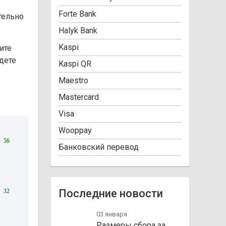
Forte Bank
тельно
Halyk Bank
Kaspi
ите
йдете
Kaspi QR
Maestro
Mastercard
Visa
Wooppay
56
Банковский перевод
Последние новости
32
03 января
Размеры сбора за