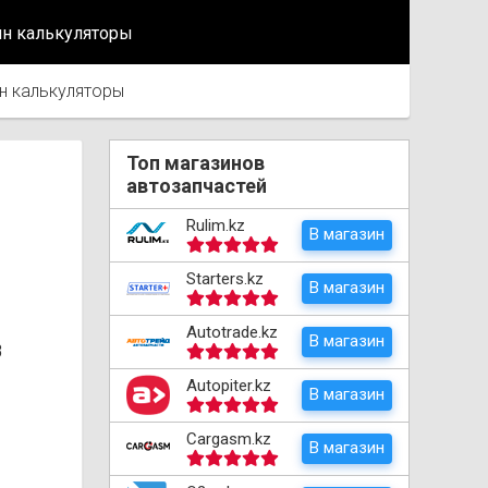
йн калькуляторы
н калькуляторы
Топ магазинов
автозапчастей
Rulim.kz
В магазин
Starters.kz
В магазин
Autotrade.kz
В магазин
3
Autopiter.kz
В магазин
Cargasm.kz
В магазин