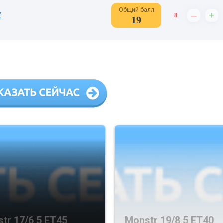
Общий балл
–
+
Z
8
19
tr 17/6,5 ET45
Monstr 19/8,5 ET40