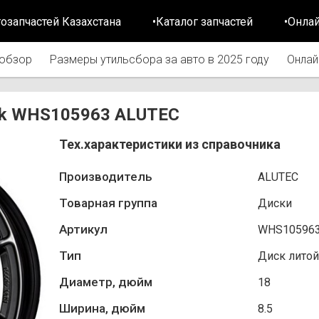
тозапчастей Казахстана
•Каталог запчастей
•Онла
обзор
Размеры утильсбора за авто в 2025 году
Онлай
ack WHS105963 ALUTEC
Тех.характеристики из справочника
Производитель
ALUTEC
Товарная группа
Диски
Артикул
WHS10596
Тип
Диск литой
Диаметр, дюйм
18
Ширина, дюйм
8.5