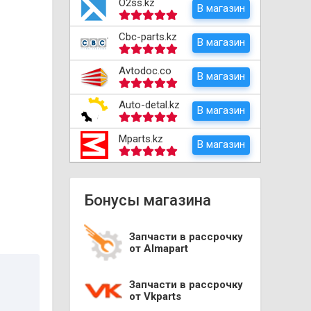
O2ss.kz
В магазин
Cbc-parts.kz
В магазин
Avtodoc.co
В магазин
Auto-detal.kz
В магазин
Mparts.kz
В магазин
Бонусы магазина
Запчасти в рассрочку
от Almapart
Запчасти в рассрочку
от Vkparts