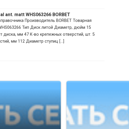
tral ant. matt WHS063266 BORBET
 справочника Производитель BORBET Товарная
 WHS063266 Тип Диск литой Диаметр, дюйм 15
 диска, мм 47 К-во крепежных отверстий, шт. 5
тий, мм 112 Диаметр ступиц [...]