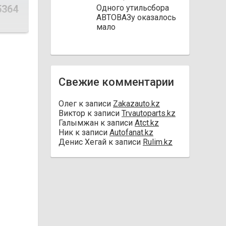
5364
Одного утильсбора
АВТОВАЗу оказалось
мало
Свежие комментарии
Олег
к записи
Zakazauto.kz
Виктор
к записи
Trvautoparts.kz
Галымжан
к записи
Atct.kz
Ник
к записи
Autofanat.kz
Денис Хегай
к записи
Rulim.kz