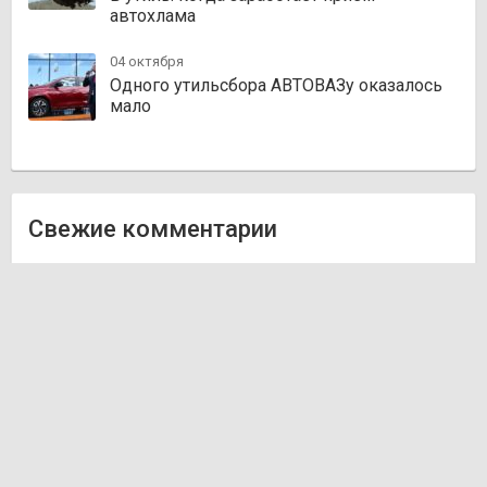
автохлама
04 октября
Одного утильсбора АВТОВАЗу оказалось
мало
Свежие комментарии
Олег
к записи
Zakazauto.kz
Виктор
к записи
Trvautoparts.kz
Галымжан
к записи
Atct.kz
Ник
к записи
Autofanat.kz
Денис Хегай
к записи
Rulim.kz