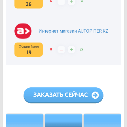
–
+
6
32
26
Интернет магазин AUTOPITER.KZ
Общий балл
–
+
8
27
19