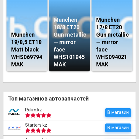
Munchen
Munchen
18/8 ET20
17/8 ET20
Munchen
Gun metallic
Gun metallic
19/8,5 ET18
— mirror
— mirror
Matt black
face
face
WHS069794
WHS101945
WHS094021
MAK
MAK
MAK
Топ магазинов автозапчастей
Rulim.kz
В магазин
Starters.kz
В магазин