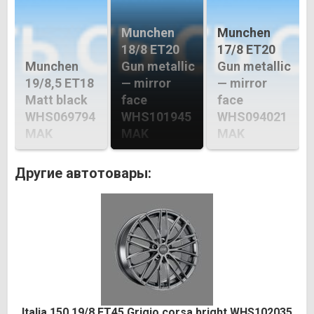
Munchen
Munchen
18/8 ET20
17/8 ET20
Munchen
Gun metallic
Gun metallic
19/8,5 ET18
— mirror
— mirror
Matt black
face
face
WHS069794
WHS101945
WHS094021
MAK
MAK
MAK
Другие автотовары:
Italia 150 19/8 ET45 Grigio corsa bright WHS102035