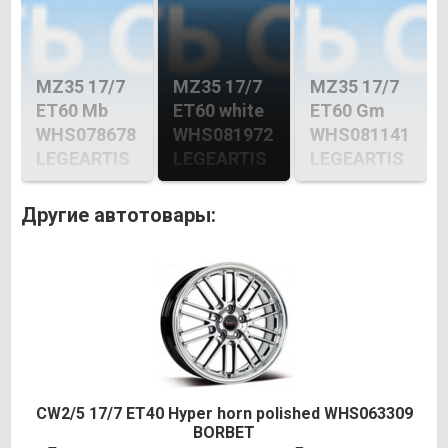
MZ35 17/7
MZ35 17/7
MZ35 17/7
ET60 Mb
ET60 white
ET60 Gm
WHS078678
WHS081972
WHS081141
LEGEARTIS
LEGEARTIS
LEGEARTIS
Другие автотовары:
CW2/5 17/7 ET40 Hyper horn polished WHS063309
BORBET