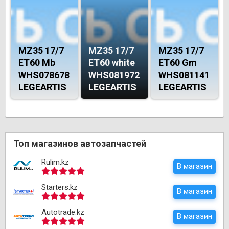
MZ35 17/7
MZ35 17/7
MZ35 17/7
ET60 Mb
ET60 white
ET60 Gm
WHS078678
WHS081972
WHS081141
LEGEARTIS
LEGEARTIS
LEGEARTIS
Топ магазинов автозапчастей
Rulim.kz
В магазин
Starters.kz
В магазин
Autotrade.kz
В магазин