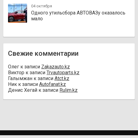
04 октября
Одного утильсбора АВТОВАЗу оказалось
мало
Свежие комментарии
Олег
к записи
Zakazauto.kz
Виктор
к записи
Trvautoparts.kz
Галымжан
к записи
Atct.kz
Ник
к записи
Autofanat.kz
Денис Хегай
к записи
Rulim.kz