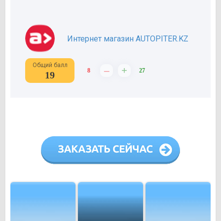
Интернет магазин AUTOPITER.KZ
Общий балл
–
+
8
27
19