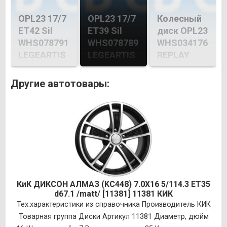
OPL23 17/7
OPL23 17/7
Колесный
ET42 Sil
ET39 Sil
диск OPL23
WHS078791
WHS078789
WHS034176
LEGEARTIS
LEGEARTIS
REPLAY
Другие автотовары:
КиК ДИКСОН АЛМАЗ (KC448) 7.0X16 5/114.3 ET35
d67.1 /matt/ [11381] 11381 КИК
Тех.характеристики из справочника Производитель КИК
Товарная группа Диски Артикул 11381 Диаметр, дюйм