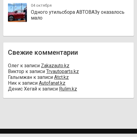
04 октября
Одного утильсбора АВТОВАЗу оказалось
мало
Свежие комментарии
Олег
к записи
Zakazauto.kz
Виктор
к записи
Trvautoparts.kz
Галымжан
к записи
Atct.kz
Ник
к записи
Autofanat.kz
Денис Хегай
к записи
Rulim.kz