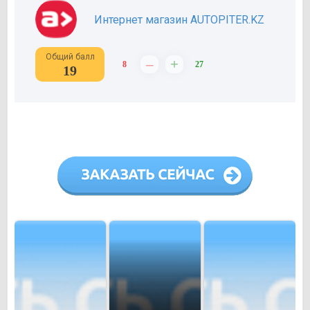
Интернет магазин AUTOPITER.KZ
Общий балл
–
+
8
27
19