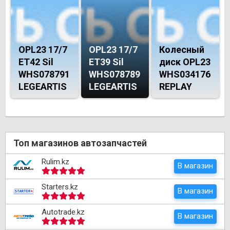
OPL23 17/7
OPL23 17/7
Колесный
ET42 Sil
ET39 Sil
диск OPL23
WHS078791
WHS078789
WHS034176
LEGEARTIS
LEGEARTIS
REPLAY
Топ магазинов автозапчастей
Rulim.kz
В магазин
Starters.kz
В магазин
Autotrade.kz
В магазин