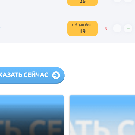
26
Общий балл
–
+
Z
8
19