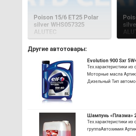
Poison 15/6 ET25 Polar
Pois
silver WHS057325
silv
ALUTEC
ALU
Другие автотовары:
Evolution 900 Sxr 5W
Тех.характеристики из
Моторные масла Артику
Дизельный Тип автомоб
Шампунь «Плазма» 
Тех.характеристики из
группаАвтохимия Арт