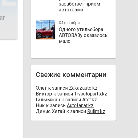
заработает прием
автохлама
ar
04 октября
Одного утильсбора
АВТОВАЗу оказалось
мало
Свежие комментарии
Олег
к записи
Zakazauto.kz
Виктор
к записи
Trvautoparts.kz
Галымжан
к записи
Atct.kz
Ник
к записи
Autofanat.kz
Денис Хегай
к записи
Rulim.kz