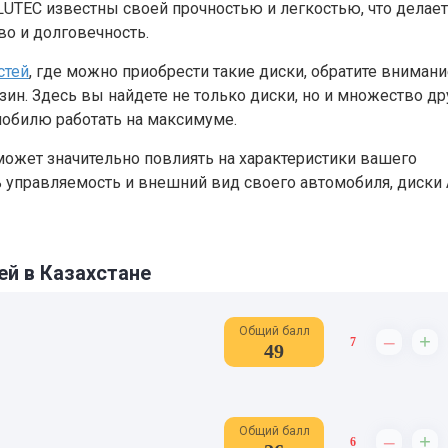
UTEC известны своей прочностью и легкостью, что делает
во и долговечность.
стей
, где можно приобрести такие диски, обратите внимани
ин. Здесь вы найдете не только диски, но и множество др
мобилю работать на максимуме.
может значительно повлиять на характеристики вашего
ь управляемость и внешний вид своего автомобиля, диски
ей в Казахстане
Общий балл
–
+
7
49
Общий балл
–
+
6