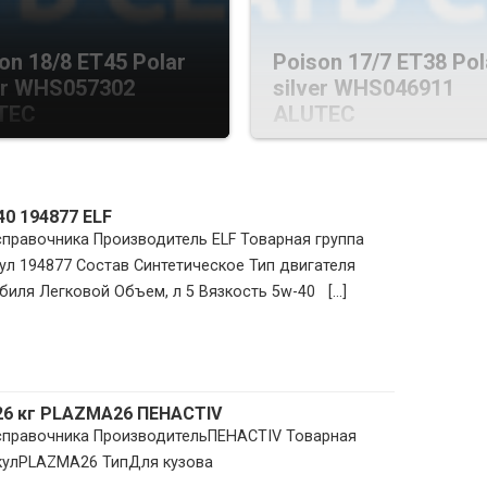
on 18/8 ET45 Polar
Poison 17/7 ET38 Pol
er WHS057302
silver WHS046911
TEC
ALUTEC
40 194877 ELF
 справочника Производитель ELF Товарная группа
л 194877 Состав Синтетическое Тип двигателя
иля Легковой Объем, л 5 Вязкость 5w-40 [...]
26 кг PLAZMA26 ПЕНACTIV
 справочника ПроизводительПЕНACTIV Товарная
икулPLAZMA26 ТипДля кузова