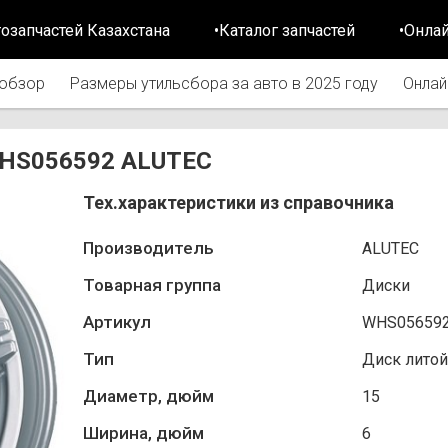
тозапчастей Казахстана
•Каталог запчастей
•Онла
обзор
Размеры утильсбора за авто в 2025 году
Онлай
r WHS056592 ALUTEC
Тех.характеристики из справочника
Производитель
ALUTEC
Товарная группа
Диски
Артикул
WHS05659
Тип
Диск литой
Диаметр, дюйм
15
Ширина, дюйм
6