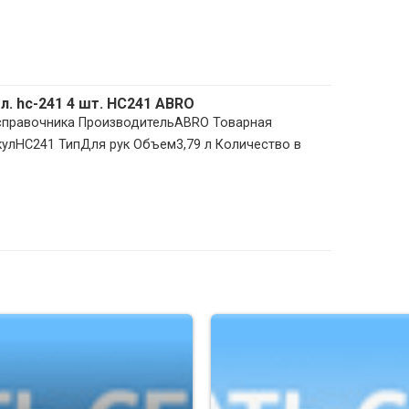
 л. hc-241 4 шт. HC241 ABRO
 справочника ПроизводительABRO Товарная
улHC241 ТипДля рук Объем3,79 л Количество в