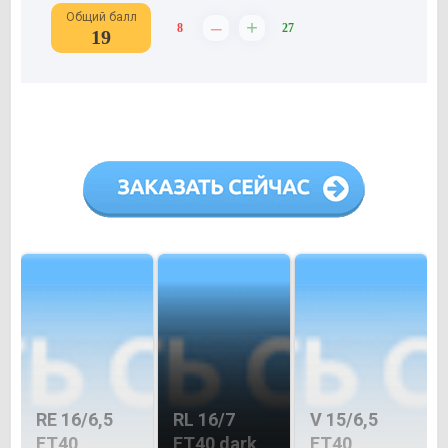
Общий балл
–
+
8
27
19
RE 16/6,5
RL 16/7
V 15/6,5
ET40
ET40 dark
ET40