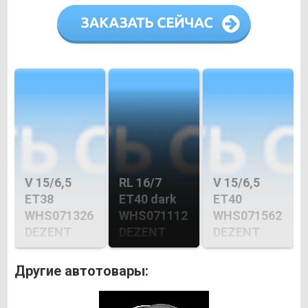
V 15/6,5
RL 16/7
V 15/6,5
ET38
ET40 dark
ET40
WHS071326
WHS071112
WHS071562
DEZENT
DEZENT
DEZENT
Другие автотовары: