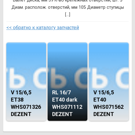
Вылет диска, мм 39 К-во крепежных отверстий, шт. 5
Диам. располож. отверстий, мм 105 Диаметр ступицы
[...]
<< обратно к каталогу запчастей
V 15/6,5
RL 16/7
V 15/6,5
ET38
ET40 dark
ET40
WHS071326
WHS071112
WHS071562
DEZENT
DEZENT
DEZENT