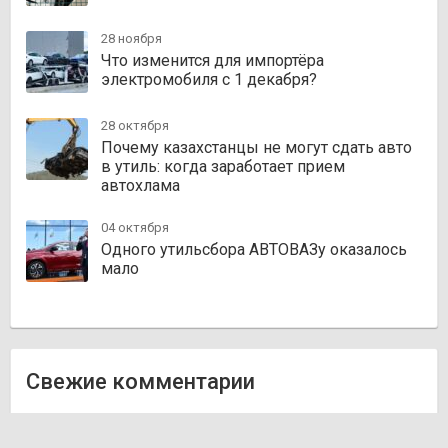
28 ноября
Что изменится для импортёра
электромобиля с 1 декабря?
28 октября
Почему казахстанцы не могут сдать авто
в утиль: когда заработает прием
автохлама
04 октября
Одного утильсбора АВТОВАЗу оказалось
мало
Свежие комментарии
Олег
к записи
Zakazauto.kz
Виктор
к записи
Trvautoparts.kz