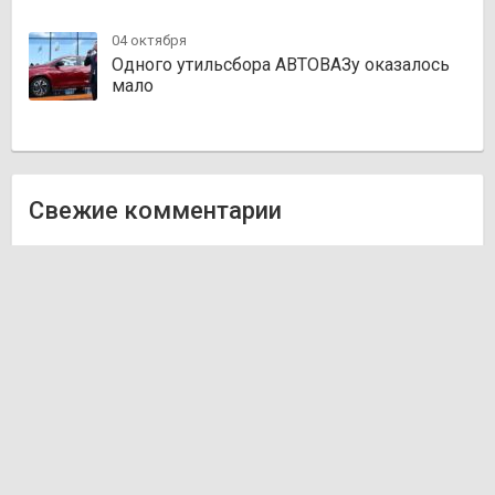
04 октября
Одного утильсбора АВТОВАЗу оказалось
мало
Свежие комментарии
Олег
к записи
Zakazauto.kz
Виктор
к записи
Trvautoparts.kz
Галымжан
к записи
Atct.kz
Ник
к записи
Autofanat.kz
Денис Хегай
к записи
Rulim.kz