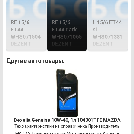
RE 15/6
RE 15/6
L 15/6 ET44
ET44
ET44 dark
si
WHS071504
WHS071065
WHS071381
DEZENT
DEZENT
DEZENT
Другие автотовары:
Dexelia Genuine 10W-40, 1л 104001TFE MAZDA
Тех.характеристики из справочника Производитель
MAZDA Товарная группа Моторные масла Артикул