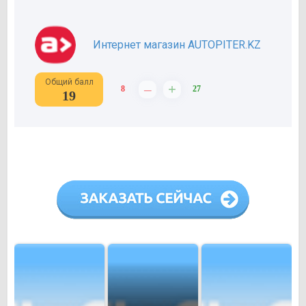
Интернет магазин AUTOPITER.KZ
Общий балл
–
+
8
27
19