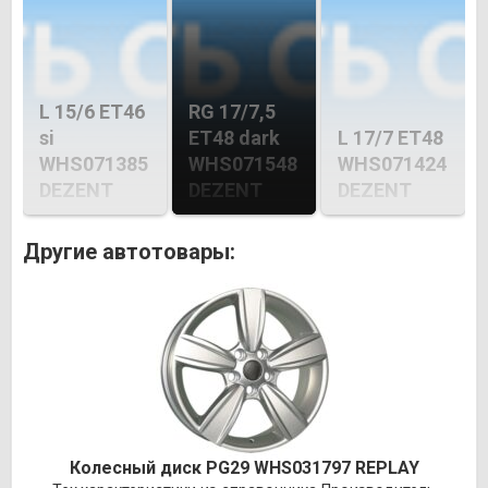
L 15/6 ET46
RG 17/7,5
si
ET48 dark
L 17/7 ET48
WHS071385
WHS071548
WHS071424
DEZENT
DEZENT
DEZENT
Другие автотовары:
Колесный диск PG29 WHS031797 REPLAY