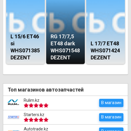
L 15/6 ET46
RG 17/7,5
si
ET48 dark
L 17/7 ET48
WHS071385
WHS071548
WHS071424
DEZENT
DEZENT
DEZENT
Топ магазинов автозапчастей
Rulim.kz
В магазин
Starters.kz
В магазин
Autotrade.kz