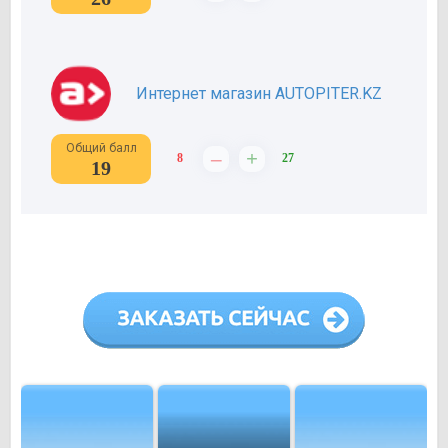
Интернет магазин AUTOPITER.KZ
Общий балл
–
+
8
27
19