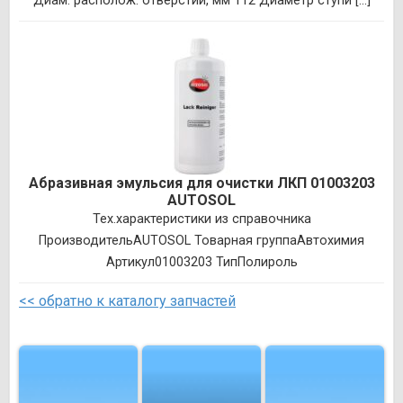
Диам. располож. отверстий, мм 112 Диаметр ступи [...]
Абразивная эмульсия для очистки ЛКП 01003203
AUTOSOL
Тех.характеристики из справочника
ПроизводительAUTOSOL Товарная группаАвтохимия
Артикул01003203 ТипПолироль
<< обратно к каталогу запчастей