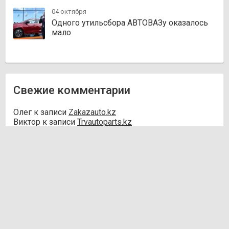
04 октября
Одного утильсбора АВТОВАЗу оказалось
мало
Свежие комментарии
Олег
к записи
Zakazauto.kz
Виктор
к записи
Trvautoparts.kz
Галымжан
к записи
Atct.kz
Ник
к записи
Autofanat.kz
Денис Хегай
к записи
Rulim.kz