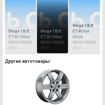
Ringe 18/8
Ringe 18/8
Ringe 18/8
ET40 Ice
ET40 Silber
ET28 Silber
black
WHS105005
WHS105003
WHS105053
MAK
MAK
MAK
Другие автотовары: