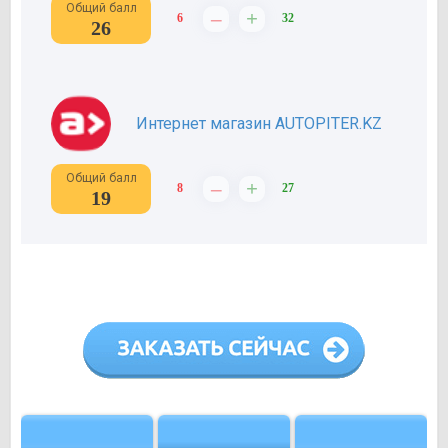
Общий балл
–
+
6
32
26
Интернет магазин AUTOPITER.KZ
Общий балл
–
+
8
27
19