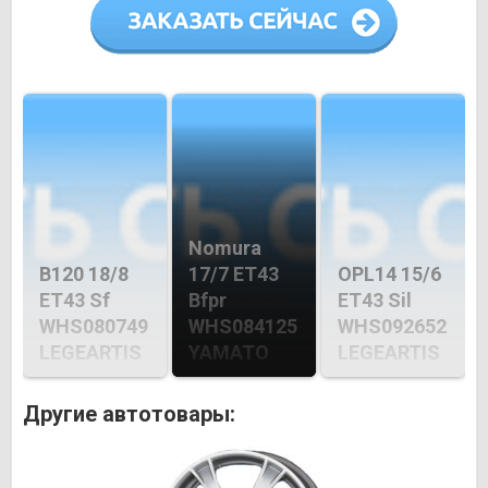
Nomura
B120 18/8
17/7 ET43
OPL14 15/6
ET43 Sf
Bfpr
ET43 Sil
WHS080749
WHS084125
WHS092652
LEGEARTIS
YAMATO
LEGEARTIS
Другие автотовары: