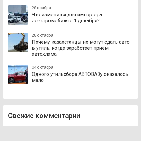
28 ноября
Что изменится для импортёра
электромобиля с 1 декабря?
28 октября
Почему казахстанцы не могут сдать авто
в утиль: когда заработает прием
автохлама
04 октября
Одного утильсбора АВТОВАЗу оказалось
мало
Свежие комментарии
Олег
к записи
Zakazauto.kz
Виктор
к записи
Trvautoparts.kz