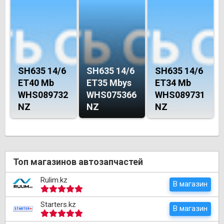
SH635 14/6
SH635 14/6
SH635 14/6
ET40 Mb
ET35 Mbys
ET34 Mb
WHS089732
WHS075366
WHS089731
NZ
NZ
NZ
Топ магазинов автозапчастей
Rulim.kz
В магазин
Starters.kz
В магазин