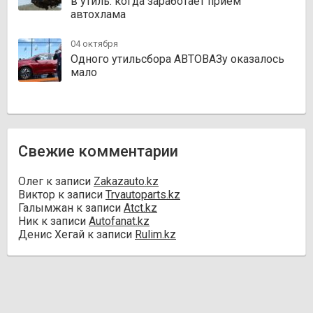
в утиль: когда заработает прием
автохлама
04 октября
Одного утильсбора АВТОВАЗу оказалось
мало
Свежие комментарии
Олег
к записи
Zakazauto.kz
Виктор
к записи
Trvautoparts.kz
Галымжан
к записи
Atct.kz
Ник
к записи
Autofanat.kz
Денис Хегай
к записи
Rulim.kz