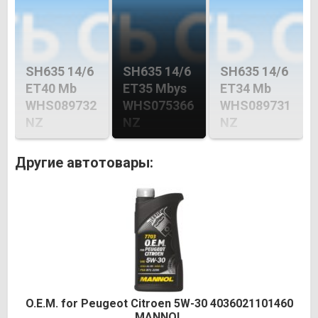
SH635 14/6
SH635 14/6
SH635 14/6
ET40 Mb
ET35 Mbys
ET34 Mb
WHS089732
WHS075366
WHS089731
NZ
NZ
NZ
Другие автотовары:
O.E.M. for Peugeot Citroen 5W-30 4036021101460
MANNOL