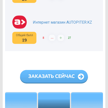
Интернет магазин AUTOPITER.KZ
Общий балл
–
+
8
27
19