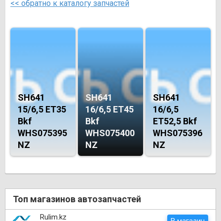
<< обратно к каталогу запчастей
SH641
SH641
SH641
15/6,5 ET35
16/6,5 ET45
16/6,5
Bkf
Bkf
ET52,5 Bkf
WHS075395
WHS075400
WHS075396
NZ
NZ
NZ
Топ магазинов автозапчастей
Rulim.kz