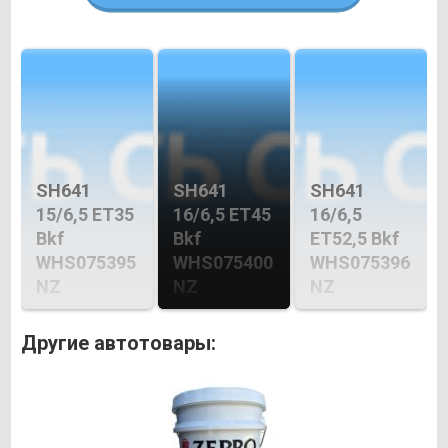
SH641
SH641
SH641
15/6,5 ET35
16/6,5 ET45
16/6,5
Bkf
Bkf
ET52,5 Bkf
WHS075395
WHS075400
WHS075396
NZ
NZ
NZ
Другие автотовары: