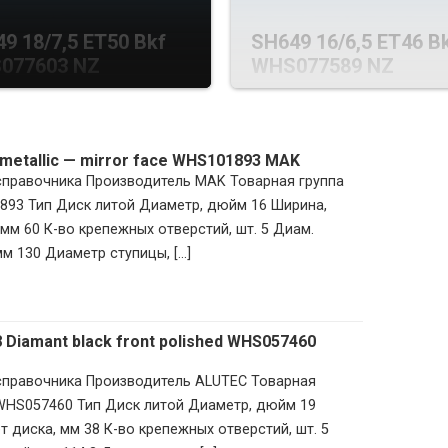
9 18/7,5 ET50 Bkf
SH649 16/6,5 ET46 B
077603 NZ
WHS077589 NZ
n metallic — mirror face WHS101893 MAK
 справочника Производитель MAK Товарная группа
893 Тип Диск литой Диаметр, дюйм 16 Ширина,
мм 60 К-во крепежных отверстий, шт. 5 Диам.
м 130 Диаметр ступицы, [...]
8 Diamant black front polished WHS057460
 справочника Производитель ALUTEC Товарная
 WHS057460 Тип Диск литой Диаметр, дюйм 19
 диска, мм 38 К-во крепежных отверстий, шт. 5