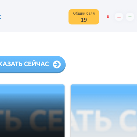
Общий балл
–
+
Z
8
19