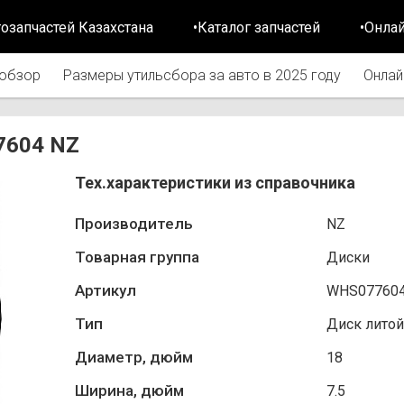
тозапчастей Казахстана
•Каталог запчастей
•Онла
обзор
Размеры утильсбора за авто в 2025 году
Онлай
7604 NZ
Тех.характеристики из справочника
Производитель
NZ
Товарная группа
Диски
Артикул
WHS07760
Тип
Диск литой
Диаметр, дюйм
18
Ширина, дюйм
7.5