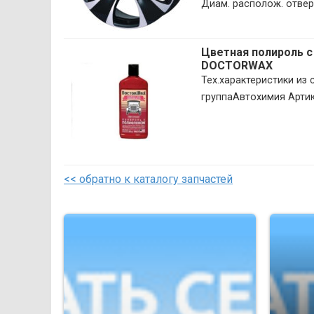
Диам. располож. отверст
Цветная полироль с
DOCTORWAX
Тех.характеристики и
группаАвтохимия Арти
<< обратно к каталогу запчастей