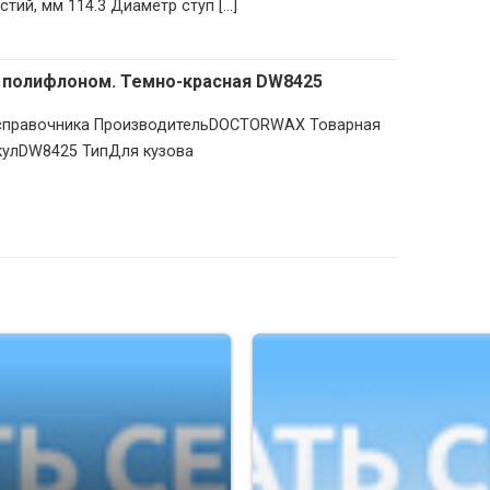
ий, мм 114.3 Диаметр ступ [...]
 полифлоном. Темно-красная DW8425
з справочника ПроизводительDOCTORWAX Товарная
кулDW8425 ТипДля кузова