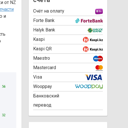
ки от NZ
пчасти
Cчёт на оплату
ю и
Forte Bank
Halyk Bank
сть
Kaspi
о
Kaspi QR
Maestro
Mastercard
Visa
Wooppay
56
Банковский
перевод
32