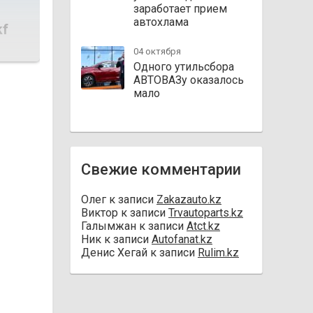
заработает прием
автохлама
kf
04 октября
Одного утильсбора
АВТОВАЗу оказалось
мало
Свежие комментарии
Олег
к записи
Zakazauto.kz
Виктор
к записи
Trvautoparts.kz
Галымжан
к записи
Atct.kz
Ник
к записи
Autofanat.kz
Денис Хегай
к записи
Rulim.kz