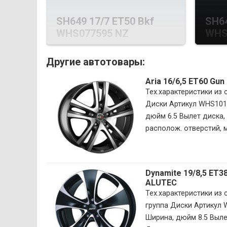
SH649 17/7 ET50 Bkf
SH64
WHS077595 NZ
WHS
Другие автотовары:
Aria 16/6,5 ET60 Gu
Тех.характеристики из
Диски Артикул WHS101
дюйм 6.5 Вылет диска, 
располож. отверстий, м
Dynamite 19/8,5 ET3
ALUTEC
Тех.характеристики из
группа Диски Артикул
Ширина, дюйм 8.5 Вылет