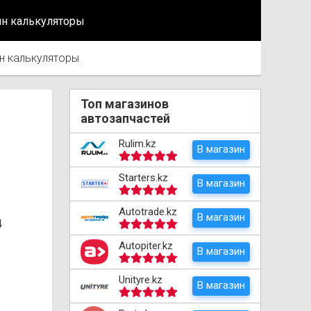
йн калькуляторы
н калькуляторы
Топ магазинов
автозапчастей
Rulim.kz
В магазин
Starters.kz
В магазин
Autotrade.kz
В магазин
4
Autopiter.kz
В магазин
Unityre.kz
В магазин