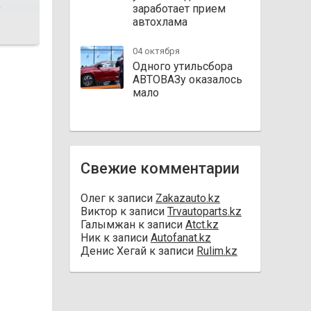
заработает прием
f
автохлама
04 октября
Одного утильсбора
АВТОВАЗу оказалось
мало
Свежие комментарии
Олег
к записи
Zakazauto.kz
Виктор
к записи
Trvautoparts.kz
Галымжан
к записи
Atct.kz
Ник
к записи
Autofanat.kz
Денис Хегай
к записи
Rulim.kz