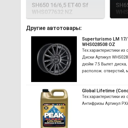
SH650 16/6,5 ET40 Sf
SH65
WHS077632 NZ
WHS
Другие автотовары:
Superturismo LM 17/7,
WHS028508 OZ
Тех.характеристики из
Диски Артикул WHS028
дюйм 7.5 Вылет диска, 
располож. отверстий, мм
Global Lifetime (Co
Тех.характеристики из
Антифризы Артикул PX