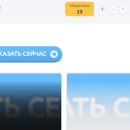
Общий балл
–
+
Z
8
19