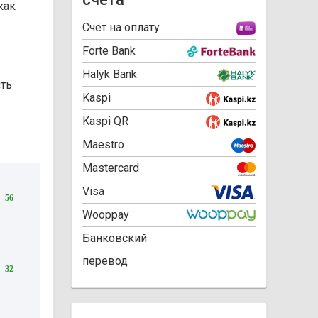
как
Cчёт на оплату
Forte Bank
Halyk Bank
сть
Kaspi
Kaspi QR
Maestro
Mastercard
Visa
56
Wooppay
Банковский
перевод
32