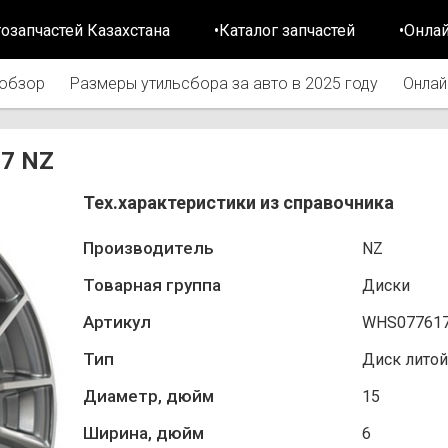
тозапчастей Казахстана
•Каталог запчастей
•Онла
обзор
Размеры утильсбора за авто в 2025 году
Онлай
17 NZ
Тех.характеристики из справочника
Производитель
NZ
Товарная группа
Диски
Артикул
WHS07761
Тип
Диск литой
Диаметр, дюйм
15
Ширина, дюйм
6