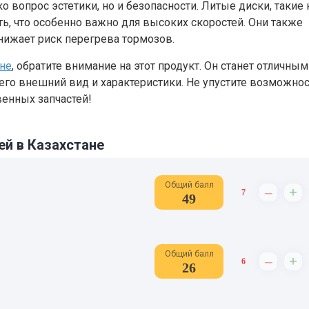
о вопрос эстетики, но и безопасности. Литые диски, такие 
ь, что особенно важно для высоких скоростей. Они также
нижает риск перегрева тормозов.
ане
, обратите внимание на этот продукт. Он станет отличным
го внешний вид и характеристики. Не упустите возможно
енных запчастей!
ей в Казахстане
Общий балл
–
+
7
49
Общий балл
–
+
6
26