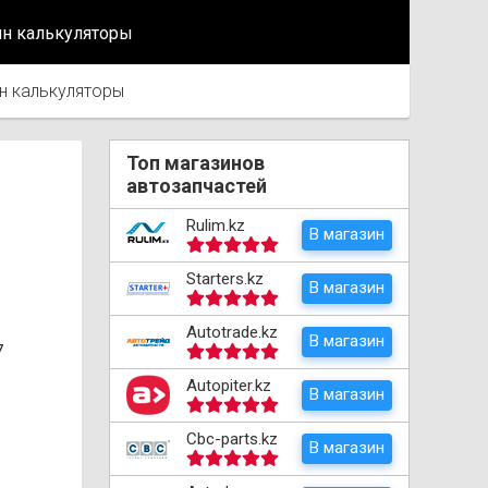
йн калькуляторы
н калькуляторы
Топ магазинов
автозапчастей
Rulim.kz
В магазин
Starters.kz
В магазин
Autotrade.kz
В магазин
7
Autopiter.kz
В магазин
Cbc-parts.kz
В магазин