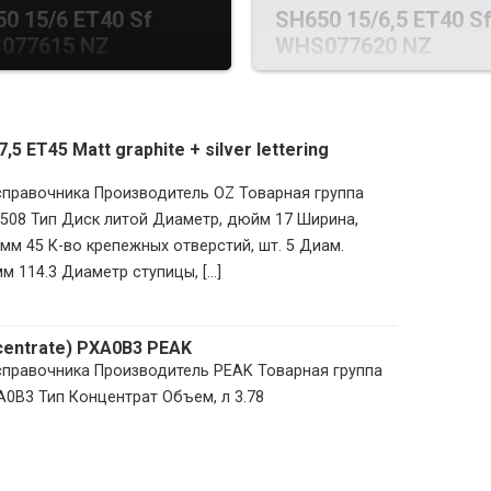
0 15/6 ET40 Sf
SH650 15/6,5 ET40 S
077615 NZ
WHS077620 NZ
5 ET45 Matt graphite + silver lettering
 справочника Производитель OZ Товарная группа
508 Тип Диск литой Диаметр, дюйм 17 Ширина,
мм 45 К-во крепежных отверстий, шт. 5 Диам.
 114.3 Диаметр ступицы, [...]
ncentrate) PXA0B3 PEAK
 справочника Производитель PEAK Товарная группа
A0B3 Тип Концентрат Объем, л 3.78