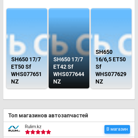
SH650
SH650 17/7
SH650 17/7
16/6,5 ET50
ET50 Sf
ET42 Sf
Sf
WHS077651
WHS077644
WHS077629
NZ
NZ
NZ
Топ магазинов автозапчастей
Rulim.kz
В магазин