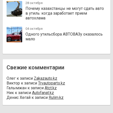
28 октября
Почему казахстанцы не могут сдать авто
в утиль: когда заработает прием
автохлама
04 октября
Одного утильсбора АВТОВАЗу оказалось
мало
Свежие комментарии
Олег
к записи
Zakazauto.kz
Виктор
к записи
Trvautoparts.kz
Галымжан
к записи
Atct.kz
Ник
к записи
Autofanat.kz
Денис Хегай
к записи
Rulim.kz