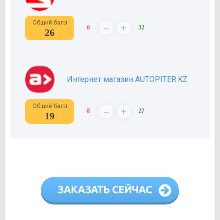
Общий балл
–
+
6
32
26
Интернет магазин AUTOPITER.KZ
Общий балл
–
+
8
27
19