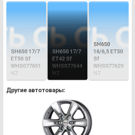
SH650
SH650 17/7
SH650 17/7
16/6,5 ET50
ET50 Sf
ET42 Sf
Sf
WHS077651
WHS077644
WHS077629
NZ
NZ
NZ
Другие автотовары: