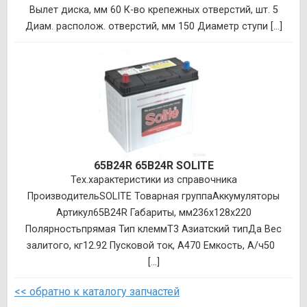
Вылет диска, мм 60 К-во крепежных отверстий, шт. 5
Диам. располож. отверстий, мм 150 Диаметр ступи [...]
65B24R 65B24R SOLITE
Тех.характеристики из справочника
ПроизводительSOLITE Товарная группаАккумуляторы
Артикул65B24R Габариты, мм236x128x220
Полярностьпрямая Тип клеммT3 Азиатский типДа Вес
залитого, кг12.92 Пусковой ток, А470 Емкость, А/ч50
[...]
<< обратно к каталогу запчастей