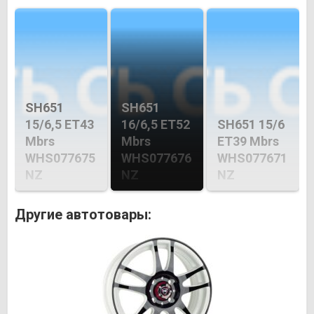
SH651
SH651
15/6,5 ET43
16/6,5 ET52
SH651 15/6
Mbrs
Mbrs
ET39 Mbrs
WHS077675
WHS077676
WHS077671
NZ
NZ
NZ
Другие автотовары: