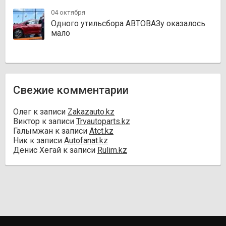
04 октября
Одного утильсбора АВТОВАЗу оказалось
мало
Свежие комментарии
Олег
к записи
Zakazauto.kz
Виктор
к записи
Trvautoparts.kz
Галымжан
к записи
Atct.kz
Ник
к записи
Autofanat.kz
Денис Хегай
к записи
Rulim.kz