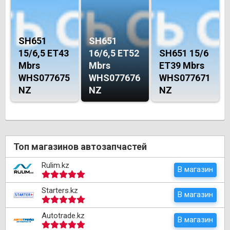
SH651
SH651
15/6,5 ET43
16/6,5 ET52
SH651 15/6
Mbrs
Mbrs
ET39 Mbrs
WHS077675
WHS077676
WHS077671
NZ
NZ
NZ
Топ магазинов автозапчастей
Rulim.kz
В магазин
Starters.kz
В магазин
Autotrade.kz
В магазин