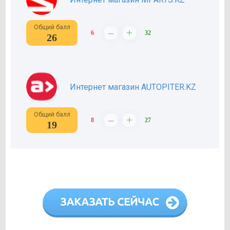
Общий балл
–
+
6
32
26
Интернет магазин AUTOPITER.KZ
Общий балл
–
+
8
27
19