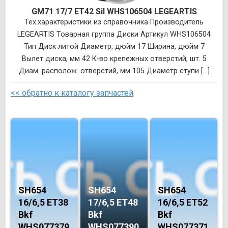
GM71 17/7 ET42 Sil WHS106504 LEGEARTIS
Тех.характеристики из справочника Производитель
LEGEARTIS Товарная группа Диски Артикул WHS106504
Тип Диск литой Диаметр, дюйм 17 Ширина, дюйм 7
Вылет диска, мм 42 К-во крепежных отверстий, шт. 5
Диам. располож. отверстий, мм 105 Диаметр ступи [...]
<< обратно к каталогу запчастей
SH654
SH654
SH654
16/6,5 ET38
17/6,5 ET48
16/6,5 ET52
Bkf
Bkf
Bkf
WHS077379
WHS077390
WHS077371