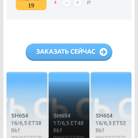
–
+
8
27
19
SH654
SH654
SH654
16/6,5 ET38
17/6,5 ET48
16/6,5 ET52
Bkf
Bkf
Bkf
WHS077379
WHS077390
WHS077371