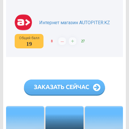
Интернет магазин AUTOPITER.KZ
Общий балл
–
+
8
27
19