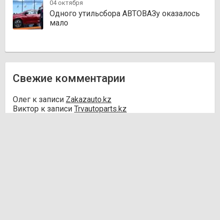
04 октября
Одного утильсбора АВТОВАЗу оказалось
мало
Свежие комментарии
Олег
к записи
Zakazauto.kz
Виктор
к записи
Trvautoparts.kz
Галымжан
к записи
Atct.kz
Ник
к записи
Autofanat.kz
Денис Хегай
к записи
Rulim.kz