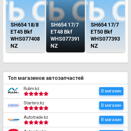
SH654 18/8
SH654 17/7
SH654 17/7
ET45 Bkf
ET48 Bkf
ET50 Bkf
WHS077408
WHS077391
WHS077393
NZ
NZ
NZ
Топ магазинов автозапчастей
Rulim.kz
В магазин
Starters.kz
В магазин
Autotrade.kz
В магазин