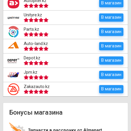
Autopiter.kz
В магазин
Unityre.kz
В магазин
Parts.kz
В магазин
Auto-land.kz
В магазин
Depot.kz
В магазин
Jpm.kz
В магазин
Zakazauto.kz
В магазин
Бонусы магазина
Запчасти в рассрочку от Almapart