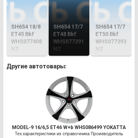
SH654 18/8
SH654 17/7
SH654 17/7
ET45 Bkf
ET48 Bkf
ET50 Bkf
WHS077408
WHS077391
WHS077393
NZ
NZ
NZ
Другие автотовары:
MODEL-9 16/6,5 ET46 W+b WHS086499 YOKATTA
Тех.характеристики из справочника Производитель