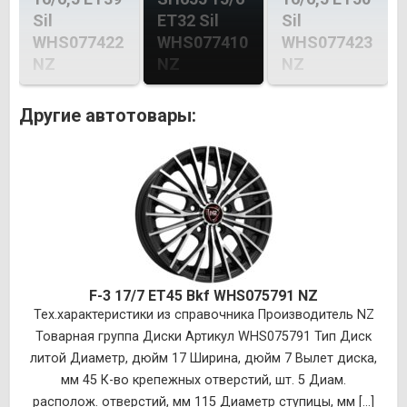
Sil
ET32 Sil
Sil
WHS077422
WHS077410
WHS077423
NZ
NZ
NZ
Другие автотовары:
F-3 17/7 ET45 Bkf WHS075791 NZ
Тех.характеристики из справочника Производитель NZ
Товарная группа Диски Артикул WHS075791 Тип Диск
литой Диаметр, дюйм 17 Ширина, дюйм 7 Вылет диска,
мм 45 К-во крепежных отверстий, шт. 5 Диам.
располож. отверстий, мм 115 Диаметр ступицы, мм [...]