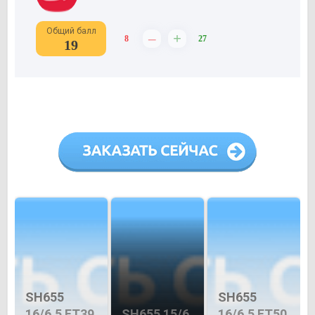
Общий балл
–
+
8
27
19
SH655
SH655
16/6,5 ET39
SH655 15/6
16/6,5 ET50