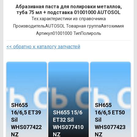
Абразивная паста для полировки металлов,
туба 75 мл + подставка 01001000 AUTOSOL
Тех.характеристики из справочника
ПроизводительAUTOSOL Товарная группаАвтохимия
Артикул01001000 ТипПолироль
<< обратно к каталогу запчастей
SH655
SH655
16/6,5 ET39
SH655 15/6
16/6,5 ET50
Sil
ET32 Sil
Sil
WHS077422
WHS077410
WHS077423
NZ
NZ
NZ