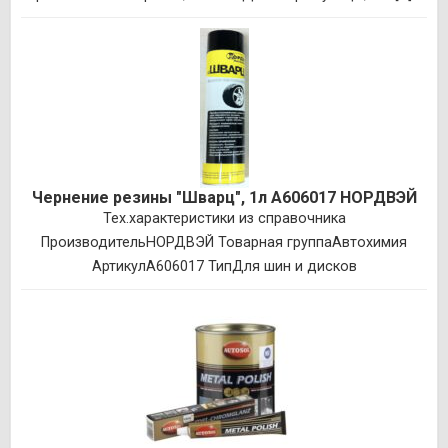
Чернение резины "Шварц", 1л A606017 НОРДВЭЙ
Тех.характеристики из справочника
ПроизводительНОРДВЭЙ Товарная группаАвтохимия
АртикулA606017 ТипДля шин и дисков