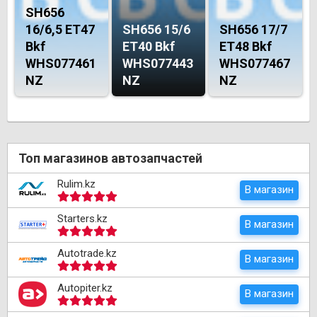
SH656
16/6,5 ET47
SH656 15/6
SH656 17/7
Bkf
ET40 Bkf
ET48 Bkf
WHS077461
WHS077443
WHS077467
NZ
NZ
NZ
Топ магазинов автозапчастей
Rulim.kz
В магазин
Starters.kz
В магазин
Autotrade.kz
В магазин
Autopiter.kz
В магазин