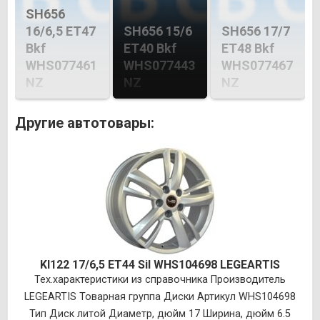
SH656
16/6,5 ET47
SH656 15/6
SH656 17/7
Bkf
ET40 Bkf
ET48 Bkf
WHS077461
WHS077443
WHS077467
NZ
NZ
NZ
Другие автотовары:
KI122 17/6,5 ET44 Sil WHS104698 LEGEARTIS
Тех.характеристики из справочника Производитель
LEGEARTIS Товарная группа Диски Артикул WHS104698
Тип Диск литой Диаметр, дюйм 17 Ширина, дюйм 6.5