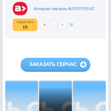
Интернет магазин AUTOPITER.KZ
Общий балл
–
+
8
27
19