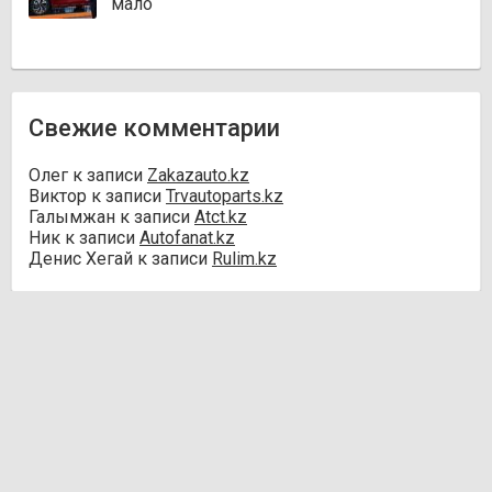
мало
Свежие комментарии
Олег
к записи
Zakazauto.kz
Виктор
к записи
Trvautoparts.kz
Галымжан
к записи
Atct.kz
Ник
к записи
Autofanat.kz
Денис Хегай
к записи
Rulim.kz