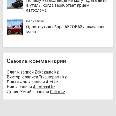
Почему казахстанцы не могут сдать авто
в утиль: когда заработает прием
автохлама
04 октября
Одного утильсбора АВТОВАЗу оказалось
мало
Свежие комментарии
Олег
к записи
Zakazauto.kz
Виктор
к записи
Trvautoparts.kz
Галымжан
к записи
Atct.kz
Ник
к записи
Autofanat.kz
Денис Хегай
к записи
Rulim.kz