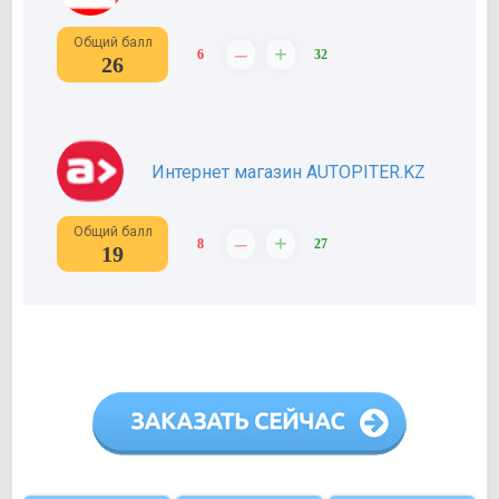
Общий балл
–
+
6
32
26
Интернет магазин AUTOPITER.KZ
Общий балл
–
+
8
27
19