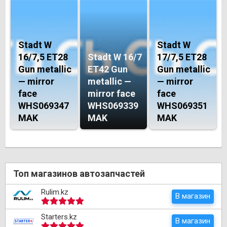
Stadt W
Stadt W
16/7,5 ET28
Stadt W 16/7
17/7,5 ET28
Gun metallic
ET42 Gun
Gun metallic
— mirror
metallic —
— mirror
face
mirror face
face
WHS069347
WHS069339
WHS069351
MAK
MAK
MAK
Топ магазинов автозапчастей
Rulim.kz
В магазин
Starters.kz
В магазин