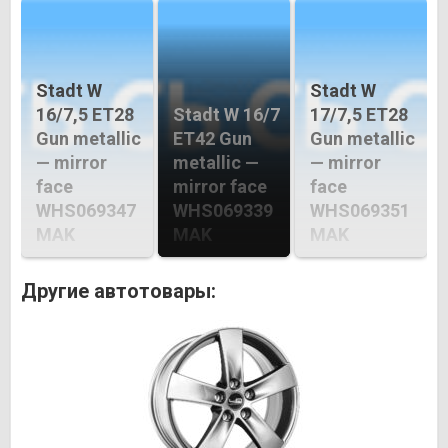
Stadt W
Stadt W
16/7,5 ET28
Stadt W 16/7
17/7,5 ET28
Gun metallic
ET42 Gun
Gun metallic
— mirror
metallic —
— mirror
face
mirror face
face
WHS069347
WHS069339
WHS069351
MAK
MAK
MAK
Другие автотовары: