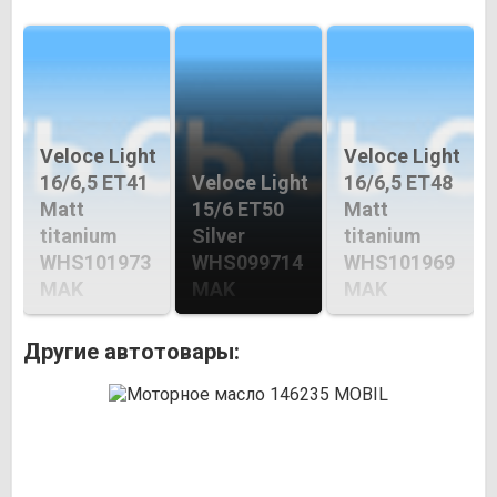
Veloce Light
Veloce Light
16/6,5 ET41
Veloce Light
16/6,5 ET48
Matt
15/6 ET50
Matt
titanium
Silver
titanium
WHS101973
WHS099714
WHS101969
MAK
MAK
MAK
Другие автотовары: