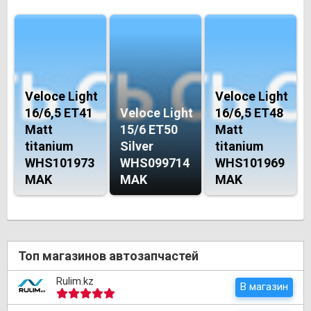
Veloce Light
Veloce Light
16/6,5 ET41
Veloce Light
16/6,5 ET48
Matt
15/6 ET50
Matt
titanium
Silver
titanium
WHS101973
WHS099714
WHS101969
MAK
MAK
MAK
Топ магазинов автозапчастей
Rulim.kz
В магазин