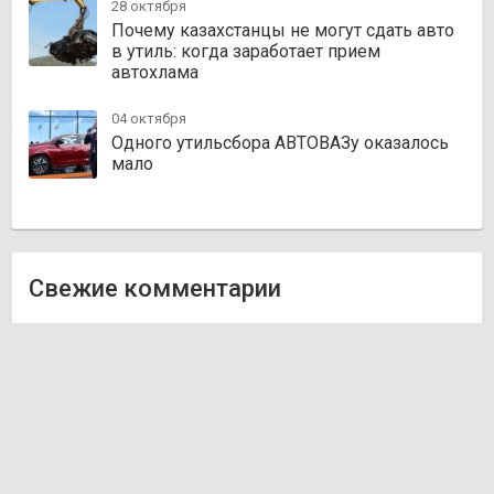
28 октября
Почему казахстанцы не могут сдать авто
в утиль: когда заработает прием
автохлама
04 октября
Одного утильсбора АВТОВАЗу оказалось
мало
Свежие комментарии
Олег
к записи
Zakazauto.kz
Виктор
к записи
Trvautoparts.kz
Галымжан
к записи
Atct.kz
Ник
к записи
Autofanat.kz
Денис Хегай
к записи
Rulim.kz