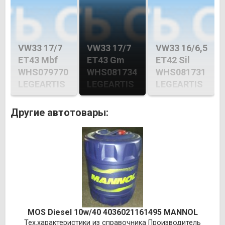
VW33 17/7
VW33 17/7
VW33 16/6,5
ET43 Mbf
ET43 Gm
ET42 Sil
WHS079770
WHS081734
WHS081731
LEGEARTIS
LEGEARTIS
LEGEARTIS
Другие автотовары:
MOS Diesel 10w/40 4036021161495 MANNOL
Тех.характеристики из справочника Производитель