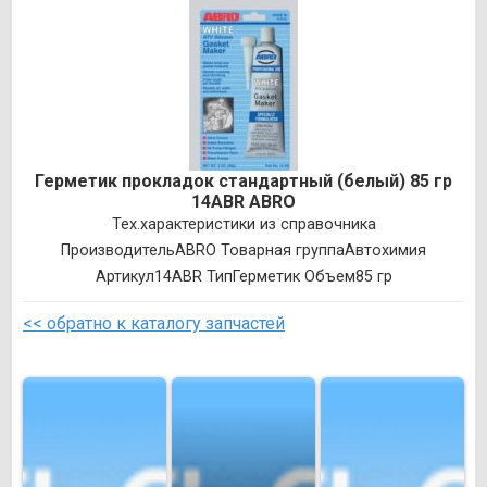
Герметик прокладок стандартный (белый) 85 гр
14ABR ABRO
Тех.характеристики из справочника
ПроизводительABRO Товарная группаАвтохимия
Артикул14ABR ТипГерметик Объем85 гр
<< обратно к каталогу запчастей