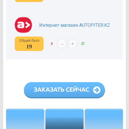
Интернет магазин AUTOPITER.KZ
Общий балл
–
+
8
27
19