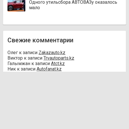
Одного утильсбора АВТОВАЗу оказалось
мало
Свежие комментарии
Олег
к записи
Zakazauto.kz
Виктор
к записи
Trvautoparts.kz
Галымжан
к записи
Atct.kz
Ник
к записи
Autofanat.kz
Денис Хегай
к записи
Rulim.kz