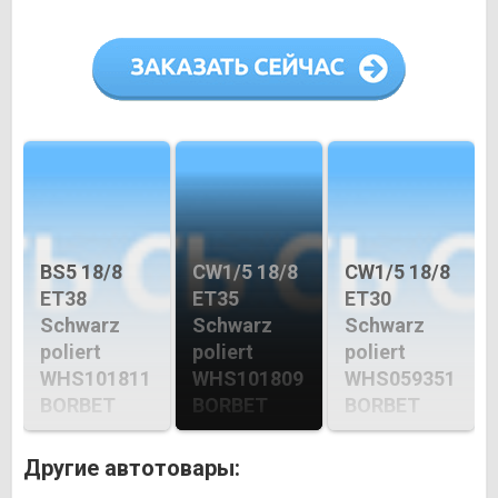
BS5 18/8
CW1/5 18/8
CW1/5 18/8
ET38
ET35
ET30
Schwarz
Schwarz
Schwarz
poliert
poliert
poliert
WHS101811
WHS101809
WHS059351
BORBET
BORBET
BORBET
Другие автотовары: