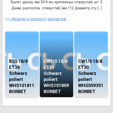
Вылет диска, мм 50 К-во крепежных отверстий, шт. 5
Диам. располож. отверстий, мм 112 Диаметр сту [...]
<< обратно к каталогу запчастей
BS5 18/8
CW1/5 18/8
CW1/5 18/8
ET38
ET35
ET30
Schwarz
Schwarz
Schwarz
poliert
poliert
poliert
WHS101811
WHS101809
WHS059351
BORBET
BORBET
BORBET