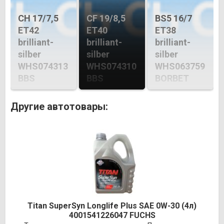
CH 17/7,5
CF 19/8,5
BS5 16/7
ET42
ET40
ET38
brilliant-
brilliant-
brilliant-
silber
silber
silber
WHS074313
WHS074310
WHS063759
BBS
BBS
BORBET
Другие автотовары:
Titan SuperSyn Longlife Plus SAE 0W-30 (4л)
4001541226047 FUCHS