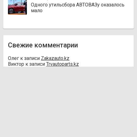
Одного утильсбора АВТОВАЗу оказалось
мало
Свежие комментарии
Олег
к записи
Zakazauto.kz
Виктор
к записи
Trvautoparts.kz
Галымжан
к записи
Atct.kz
Ник
к записи
Autofanat.kz
Денис Хегай
к записи
Rulim.kz