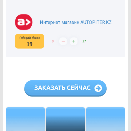
Интернет магазин AUTOPITER.KZ
Общий балл
–
+
8
27
19