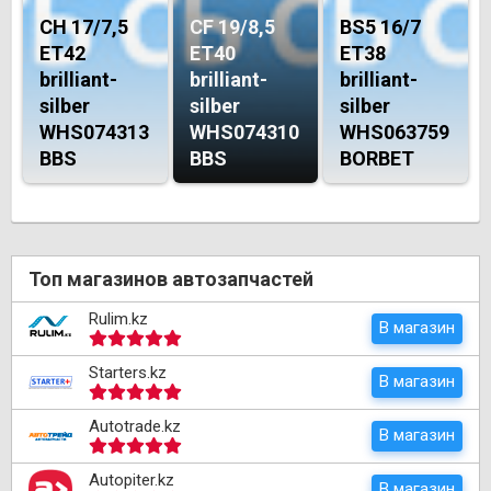
CH 17/7,5
CF 19/8,5
BS5 16/7
ET42
ET40
ET38
brilliant-
brilliant-
brilliant-
silber
silber
silber
WHS074313
WHS074310
WHS063759
BBS
BBS
BORBET
Топ магазинов автозапчастей
Rulim.kz
В магазин
Starters.kz
В магазин
Autotrade.kz
В магазин
Autopiter.kz
В магазин