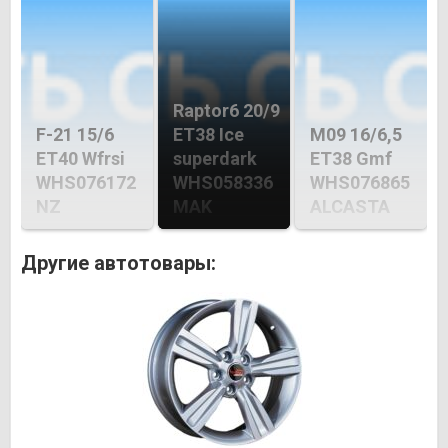
Raptor6 20/9
F-21 15/6
ET38 Ice
M09 16/6,5
ET40 Wfrsi
superdark
ET38 Gmf
WHS076172
WHS058336
WHS076865
NZ
MAK
ALCASTA
Другие автотовары: