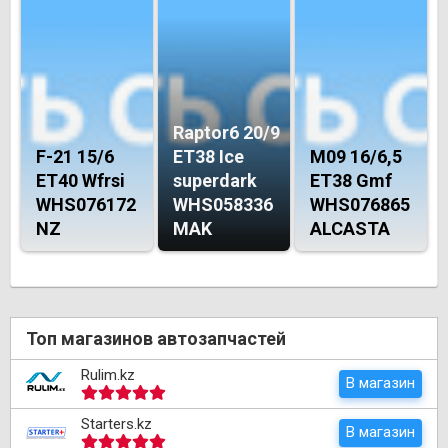
Raptor6 20/9
F-21 15/6
ET38 Ice
M09 16/6,5
ET40 Wfrsi
superdark
ET38 Gmf
WHS076172
WHS058336
WHS076865
NZ
MAK
ALCASTA
Топ магазинов автозапчастей
Rulim.kz
В магазин
Starters.kz
В магазин