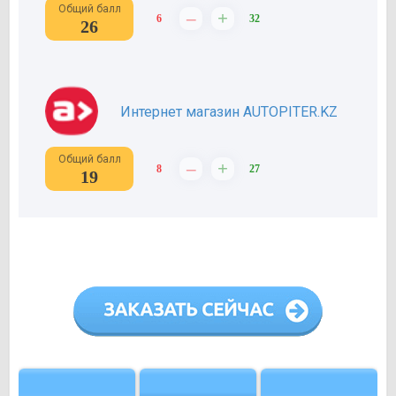
Общий балл
–
+
6
32
26
Интернет магазин AUTOPITER.KZ
Общий балл
–
+
8
27
19