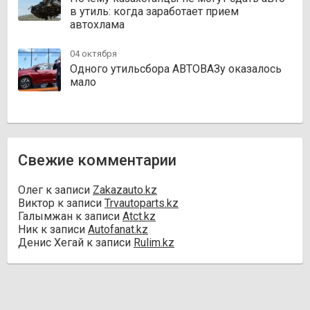
в утиль: когда заработает прием
автохлама
04 октября
Одного утильсбора АВТОВАЗу оказалось
мало
Свежие комментарии
Олег
к записи
Zakazauto.kz
Виктор
к записи
Trvautoparts.kz
Галымжан
к записи
Atct.kz
Ник
к записи
Autofanat.kz
Денис Хегай
к записи
Rulim.kz