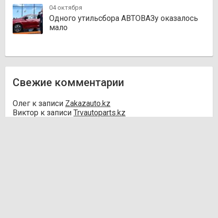
04 октября
Одного утильсбора АВТОВАЗу оказалось
мало
Свежие комментарии
Олег
к записи
Zakazauto.kz
Виктор
к записи
Trvautoparts.kz
Галымжан
к записи
Atct.kz
Ник
к записи
Autofanat.kz
Денис Хегай
к записи
Rulim.kz