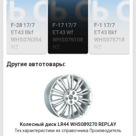
F-28 17/7
F-17 17/7
F-1 17/7
ET43 Bkf
ET43 Wf
ET43 Bkf
WHS076354
WHS076108
WHS075718
NZ
NZ
NZ
Другие автотовары:
Колесный диск LR44 WHS089270 REPLAY
Тех.характеристики из справочника Производитель