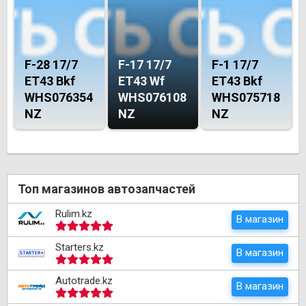
F-28 17/7
F-17 17/7
F-1 17/7
ET43 Bkf
ET43 Wf
ET43 Bkf
WHS076354
WHS076108
WHS075718
NZ
NZ
NZ
Топ магазинов автозапчастей
Rulim.kz
В магазин
Starters.kz
В магазин
Autotrade.kz
В магазин