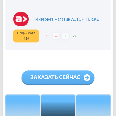
Интернет магазин AUTOPITER.KZ
Общий балл
–
+
8
27
19