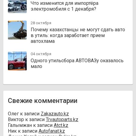
Что изменится для импортёра
электромобиля с 1 декабря?
28 октября
Почему казахстанцы не могут сдать авто
в утиль: когда заработает прием
автохлама
04 октября
Одного утильсбора АВТОВАЗу оказалось
мало
Свежие комментарии
Олег
к записи
Zakazauto.kz
Виктор
к записи
Trvautoparts.kz
Галымжан
к записи
Atct.kz
Ник
к записи
Autofanat.kz