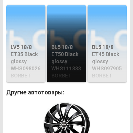
LV5 18/8
BL5 18/8
BL5 18/8
ET35 Black
ET50 Black
ET45 Black
glossy
glossy
glossy
WHS098026
WHS111333
WHS097905
BORBET
BORBET
BORBET
Другие автотовары: