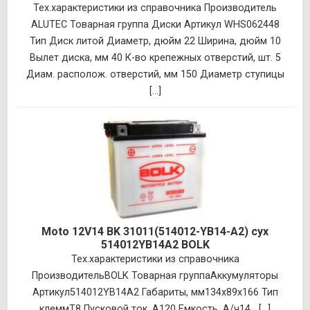
Тех.характеристики из справочника Производитель
ALUTEC Товарная группа Диски Артикул WHS062448
Тип Диск литой Диаметр, дюйм 22 Ширина, дюйм 10
Вылет диска, мм 40 К-во крепежных отверстий, шт. 5
Диам. располож. отверстий, мм 150 Диаметр ступицы
[...]
Moto 12V14 BK 31011(514012-YB14-А2) сух
514012YB14A2 BOLK
Тех.характеристики из справочника
ПроизводительBOLK Товарная группаАккумуляторы
Артикул514012YB14A2 Габариты, мм134x89x166 Тип
клеммT8 Пусковой ток, А120 Емкость, А/ч14 [...]