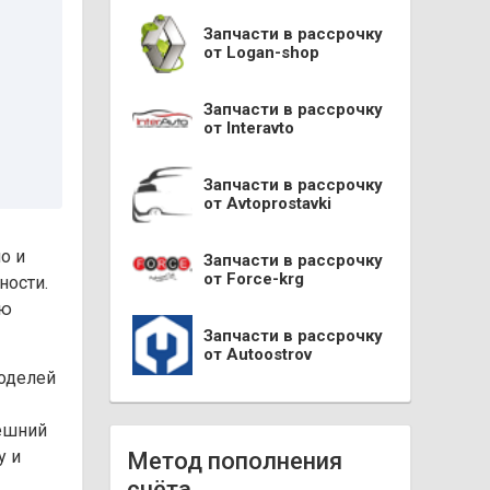
Запчасти в рассрочку
от Logan-shop
Запчасти в рассрочку
от Interavto
Запчасти в рассрочку
от Avtoprostavki
о и
Запчасти в рассрочку
от Force-krg
ности.
лю
Запчасти в рассрочку
от Autoostrov
моделей
нешний
у и
Метод пополнения
счёта