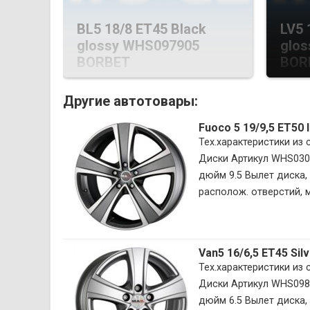
BL5 18/8 ET45 Black
LV5 
glossy WHS097905
glo
BORBET
BOR
Другие автотовары:
Fuoco 5 19/9,5 ET50
Тех.характеристики из
Диски Артикул WHS030
дюйм 9.5 Вылет диска, 
располож. отверстий, м
Van5 16/6,5 ET45 Si
Тех.характеристики из
Диски Артикул WHS098
дюйм 6.5 Вылет диска, 