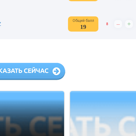
Общий балл
–
+
Z
8
19