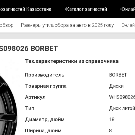
тозапчастей Казахстана
•Каталог запчастей
•Онла
обзор
Размеры утильсбора за авто в 2025 году
Онлай
WHS098026 BORBET
Тех.характеристики из справочника
Производитель
BORBET
Товарная группа
Диски
Артикул
WHS09802
Тип
Диск литой
Диаметр, дюйм
18
Ширина, дюйм
8