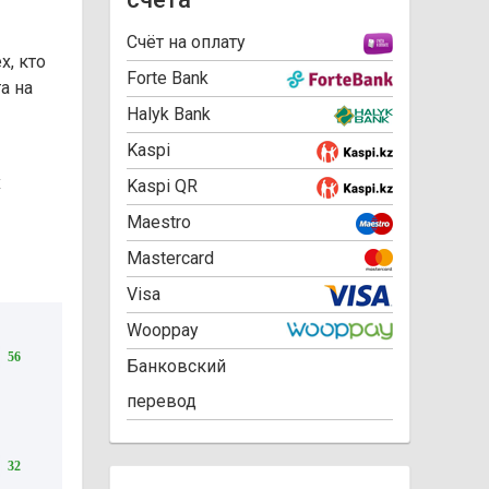
Cчёт на оплату
х, кто
Forte Bank
а на
Halyk Bank
Kaspi
х
Kaspi QR
Maestro
Mastercard
Visa
Wooppay
56
Банковский
перевод
32