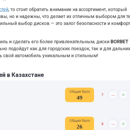
стей
, то стоит обратить внимание на ассортимент, который
ивы, но и надежны, что делает их отличным выбором для те
авильный выбор дисков — это залог безопасности и комфорт
биль и сделать его более привлекательным, диски
BORBET
ьно подойдут как для городских поездок, так и для дальни
ть свой автомобиль уникальным и стильным!
ей в Казахстане
Общий балл
–
+
7
49
Общий балл
–
+
6
26