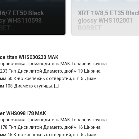
16/7 ET50 Black
XRT 19/8,5 ET35 Blac
ssy WHS110598
glossy WHS102001
BET
BORBET
 Ice titan WHS030233 MAK
 справочника Производитель MAK Товарная группа
233 Тип Диск литой Диаметр, дюйм 19 Ширина,
мм 50 К-во крепежных отверстий, шт. 5 Диам.
м 108 Диаметр ступицы, [...]
lver WHS098178 MAK
 справочника Производитель MAK Товарная группа
178 Тип Диск литой Диаметр, дюйм 16 Ширина,
мм 45 К-во крепежных отверстий, шт. 5 Диам.