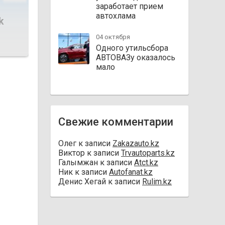
заработает прием
автохлама
k
04 октября
Одного утильсбора
АВТОВАЗу оказалось
мало
Свежие комментарии
Олег
к записи
Zakazauto.kz
Виктор
к записи
Trvautoparts.kz
Галымжан
к записи
Atct.kz
Ник
к записи
Autofanat.kz
Денис Хегай
к записи
Rulim.kz